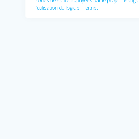
zones de santé appuyées par le projet Lisanga
précédent
de
l’utilisation du logiciel Tier.net
:
l’article