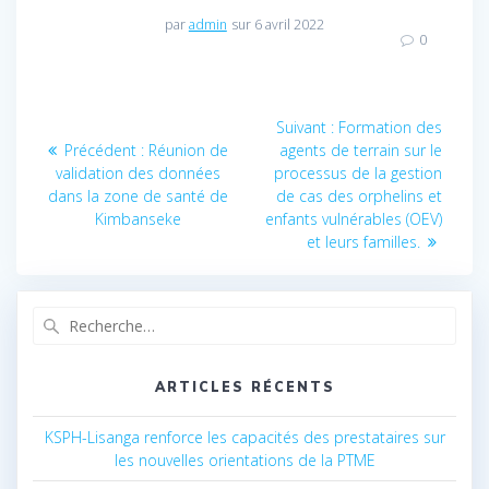
par
admin
sur 6 avril 2022
0
Navigation
Suivant :
Article
Formation des
Précédent :
Article
Réunion de
agents de terrain sur le
suivant
de
validation des données
précédent
processus de la gestion
:
dans la zone de santé de
:
de cas des orphelins et
l’article
Kimbanseke
enfants vulnérables (OEV)
et leurs familles.
Recherche
pour
:
ARTICLES RÉCENTS
KSPH-Lisanga renforce les capacités des prestataires sur
les nouvelles orientations de la PTME