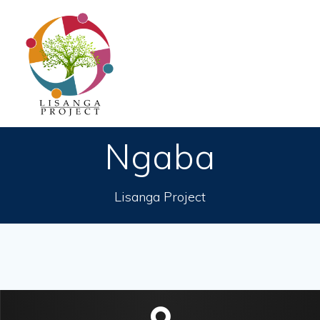
Passer
au
contenu
Ngaba
Lisanga Project